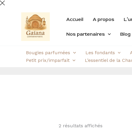
Aller
Trié
au
du
contenu
plus
Accueil
A propos
L’u
récent
au
plus
Nos partenaires
Blog
ancien
Bougies parfumées
Les fondants
Petit prix/imparfait
L’essentiel de la Ch
2 résultats affichés