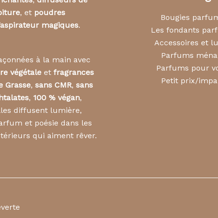
oiture
, et
poudres
Bougies parfu
’aspirateur magiques
.
Les fondants pa
Accessoires et l
Parfums ména
açonnées à la main avec
Parfums pour vo
ire végétale
et
fragrances
Petit prix/impa
e Grasse
,
sans CMR
,
sans
htalates
,
100 % végan
,
lles diffusent lumière,
arfum et poésie dans les
ntérieurs qui aiment rêver.
everte