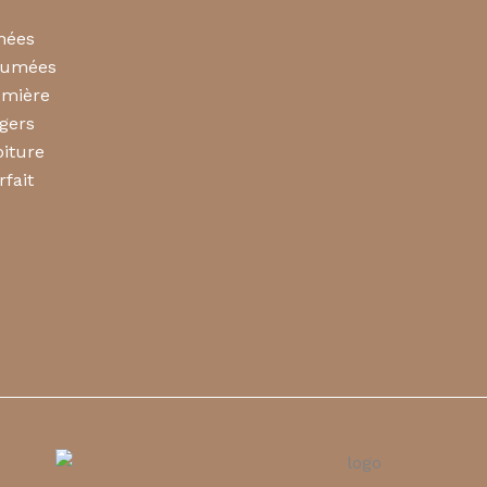
mées
rfumées
umière
gers
iture
rfait