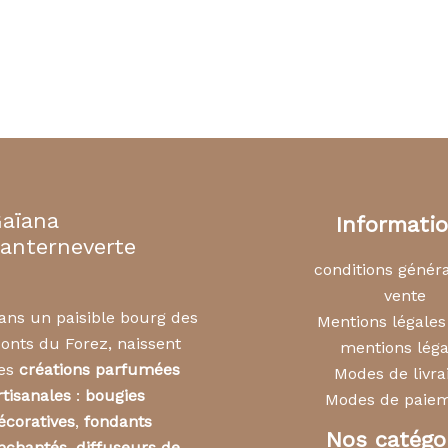
aïana
Informati
anterneverte
conditions génér
vente
ans un paisible bourg des
Mentions légale
onts du Forez, naissent
mentions léga
es
créations parfumées
Modes de livra
rtisanales
:
bougies
Modes de paie
écoratives
,
fondants
Nos catégo
nchantés
,
diffuseurs de