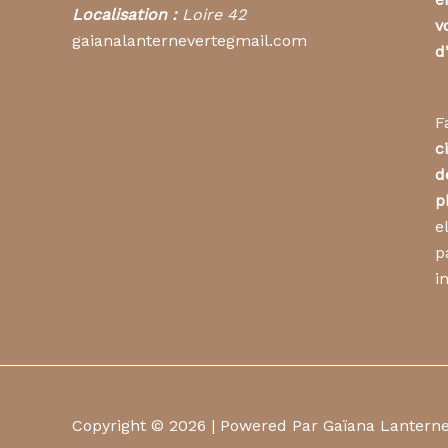
Localisation :
Loire 42
v
gaianalanternevertegmail.com
d
F
c
d
p
e
p
i
Copyright © 2026 | Powered Par Gaïana Lantern