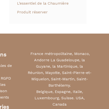
L’essentiel de la Chaumière
Produit réserver
France métropolitaine, Monaco,
ons
Andorre La Guadeloupe, la
ales de
Guyane, la Martinique, la
Réunion, Mayotte, Saint-Pierre-et-
s RGPD
Miquelon, Saint-Martin, Saint-
les
Barthélemy.
ison
Belgique, Espagne, Italie,
ments
Luxembourg, Suisse. USA,
Canada
ries