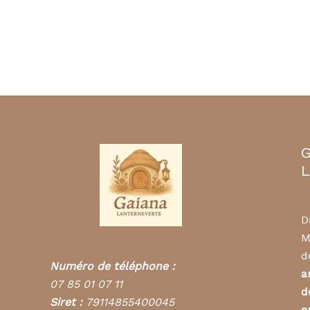
G
L
D
M
d
Numéro de téléphone :
a
07 85 01 07 11
d
Siret :
79114855400045
e