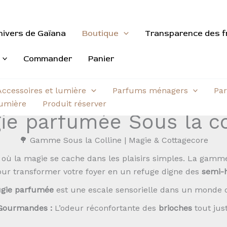
nivers de Gaïana
Boutique
Transparence des f
Commander
Panier
Accessoires et lumière
Parfums ménagers
Par
aumière
Produit réserver
ie parfumée Sous la co
🌳 Gamme Sous la Colline | Magie & Cottagecore
 où la magie se cache dans les plaisirs simples. La gam
ur transformer votre foyer en un refuge digne des
semi
gie parfumée
est une escale sensorielle dans un monde 
Gourmandes :
L’odeur réconfortante des
brioches
tout just