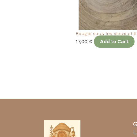
Bougie sous les vieux ch
17,00
€
Add to Cart
G
L