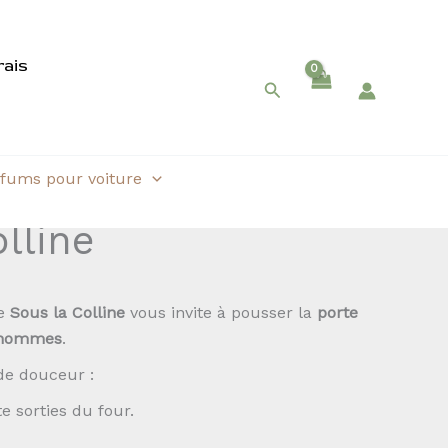
rais
Rechercher
fums pour voiture
lline
me
Sous la Colline
vous invite à pousser la
porte
-hommes
.
de douceur :
e sorties du four.