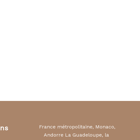
France métropolitaine, Monaco,
ons
Andorre La Guadeloupe, la