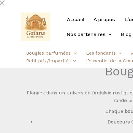
Aller
au
Trié
contenu
du
Accueil
A propos
L’u
plus
Nos partenaires
Blog
récent
au
plus
Bougies parfumées
Les fondants
ancien
Petit prix/imparfait
L’essentiel de la Ch
Boug
Plongez dans un univers de
fantaisie
rustique
ronde
po
Chaque
bou
Douceurs 