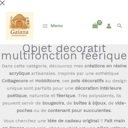
Aller
au
contenu
Rec
Menu
Objet décoratif
multifonction féérique
Dans cette catégorie, découvrez mes
créations en résine
acrylique
artisanales. Inspirés par une esthétique
Cottagecore
et
Hobbitcore
, ces
pots décoratifs
au design
unique sont parfaits pour une
décoration intérieure
poétique
, naturelle et
féerique
. Très polyvalents, ils
peuvent servir de
bougeoirs
, de
boîtes à bijoux
, de
vide-
poches
ou de
contenant pour succulentes
.
Vous cherchez une
idée de cadeau original
?
Fait main