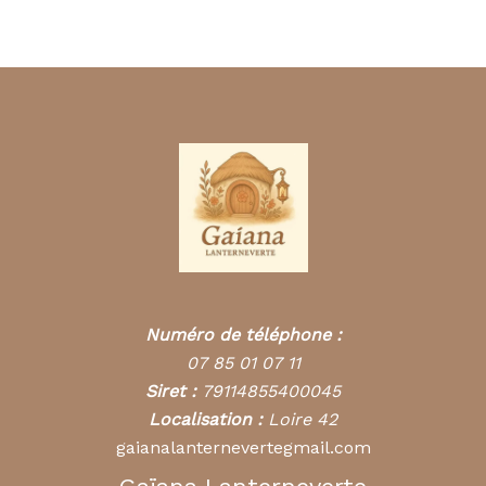
Numéro de téléphone :
07 85 01 07 11
Siret :
79114855400045
Localisation :
Loire 42
gaianalanternevertegmail.com