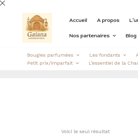
Aller
au
contenu
Accueil
A propos
L’u
Nos partenaires
Blog
Bougies parfumées
Les fondants
Petit prix/imparfait
L’essentiel de la Ch
Voici le seul résultat