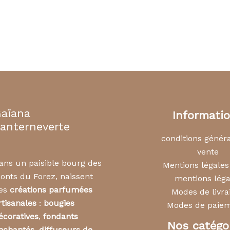
aïana
Informati
anterneverte
conditions génér
vente
ans un paisible bourg des
Mentions légale
onts du Forez, naissent
mentions léga
es
créations parfumées
Modes de livra
rtisanales
:
bougies
Modes de paie
écoratives
,
fondants
Nos catégo
nchantés
,
diffuseurs de