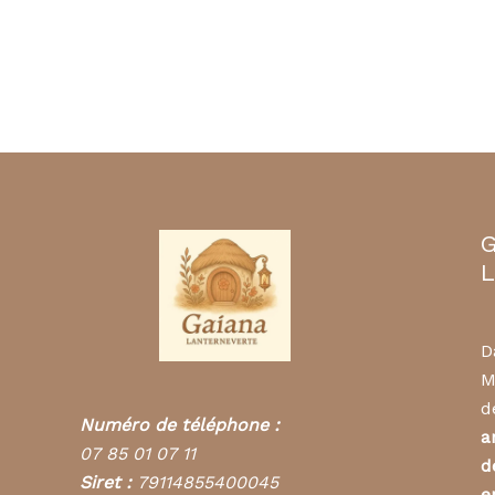
G
L
D
M
d
Numéro de téléphone :
a
07 85 01 07 11
d
Siret :
79114855400045
e