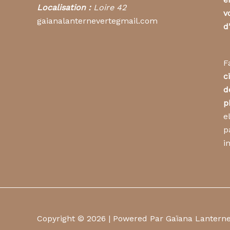
Localisation :
Loire 42
v
gaianalanternevertegmail.com
d
F
c
d
p
e
p
i
Copyright © 2026 | Powered Par Gaïana Lantern