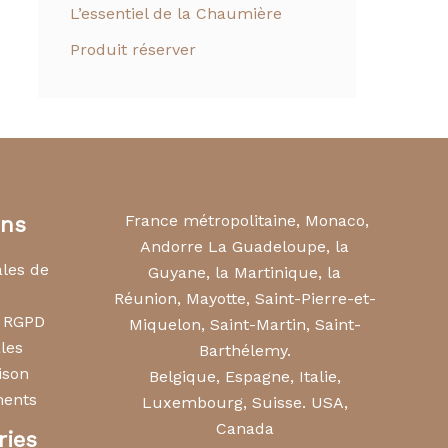
L’essentiel de la Chaumière
Produit réserver
France métropolitaine, Monaco,
ons
Andorre La Guadeloupe, la
ales de
Guyane, la Martinique, la
Réunion, Mayotte, Saint-Pierre-et-
s RGPD
Miquelon, Saint-Martin, Saint-
les
Barthélemy.
ison
Belgique, Espagne, Italie,
ments
Luxembourg, Suisse. USA,
Canada
ries