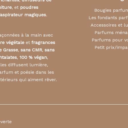
oiture
, et
poudres
Bougies parfu
’aspirateur magiques
.
Les fondants pa
Accessoires et l
Parfums ména
açonnées à la main avec
Parfums pour vo
ire végétale
et
fragrances
Petit prix/impa
e Grasse
,
sans CMR
,
sans
htalates
,
100 % végan
,
lles diffusent lumière,
arfum et poésie dans les
ntérieurs qui aiment rêver.
everte