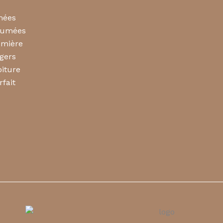
mées
rfumées
umière
gers
iture
rfait