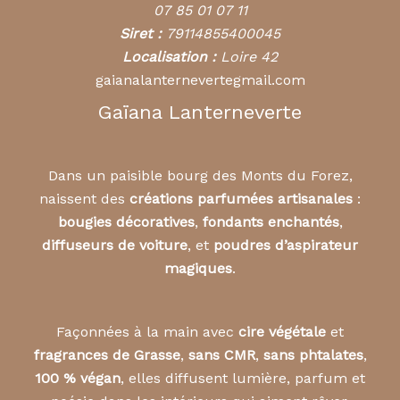
07 85 01 07 11
Siret :
79114855400045
Localisation :
Loire 42
gaianalanternevertegmail.com
Gaïana Lanterneverte
Dans un paisible bourg des Monts du Forez,
naissent des
créations parfumées artisanales
:
bougies décoratives
,
fondants enchantés
,
diffuseurs de voiture
, et
poudres d’aspirateur
magiques
.
Façonnées à la main avec
cire végétale
et
fragrances de Grasse
,
sans CMR
,
sans phtalates
,
100 % végan
, elles diffusent lumière, parfum et