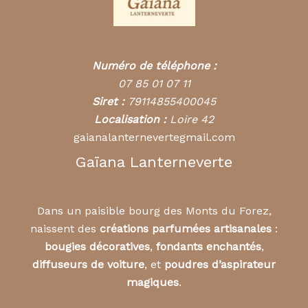
Numéro de téléphone :
07 85 01 07 11
Siret :
79114855400045
Localisation :
Loire 42
gaianalanternevertegmail.com
Gaïana Lanterneverte
Dans un paisible bourg des Monts du Forez,
naissent des
créations parfumées artisanales
:
bougies décoratives
,
fondants enchantés
,
diffuseurs de voiture
, et
poudres d’aspirateur
magiques
.