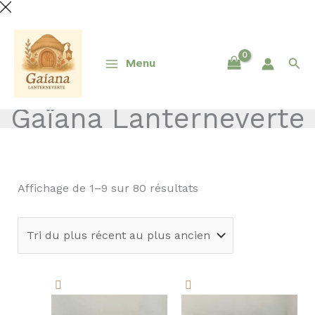
Aller
au
Trié
contenu
du
Rech
Menu
plus
récent
au
Gaïana Lanterneverte
plus
ancien
Affichage de 1–9 sur 80 résultats
Ce
produit