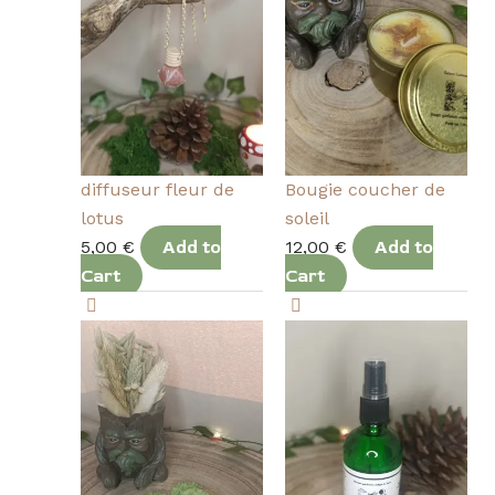
diffuseur fleur de
Bougie coucher de
lotus
soleil
5,00
€
Add to
12,00
€
Add to
Cart
Cart