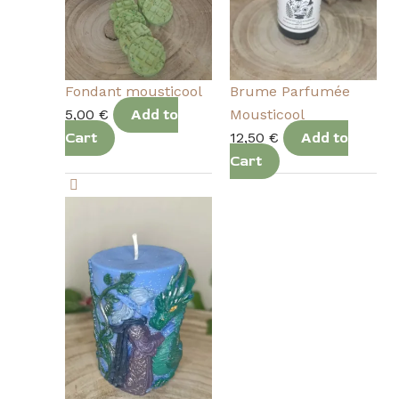
Fondant mousticool
Brume Parfumée
5,00
€
Add to
Mousticool
Cart
12,50
€
Add to
Cart
Ce
produit
a
plusieurs
variations.
Les
options
peuvent
être
choisies