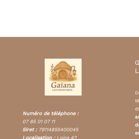
G
L
D
M
d
Numéro de téléphone :
a
07 85 01 07 11
d
Siret :
79114855400045
e
Localisation :
Loire 42