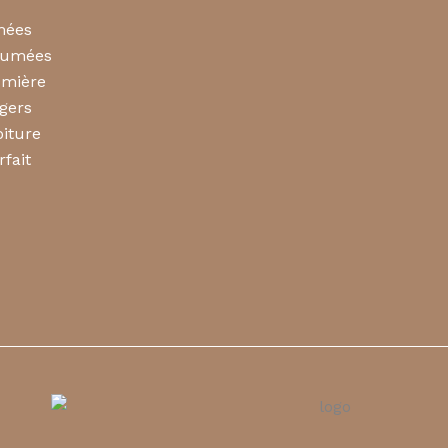
mées
rfumées
umière
gers
iture
rfait