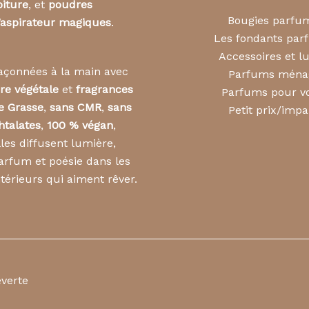
oiture
, et
poudres
Bougies parfu
’aspirateur magiques
.
Les fondants pa
Accessoires et l
açonnées à la main avec
Parfums ména
ire végétale
et
fragrances
Parfums pour vo
e Grasse
,
sans CMR
,
sans
Petit prix/impa
htalates
,
100 % végan
,
lles diffusent lumière,
arfum et poésie dans les
ntérieurs qui aiment rêver.
everte