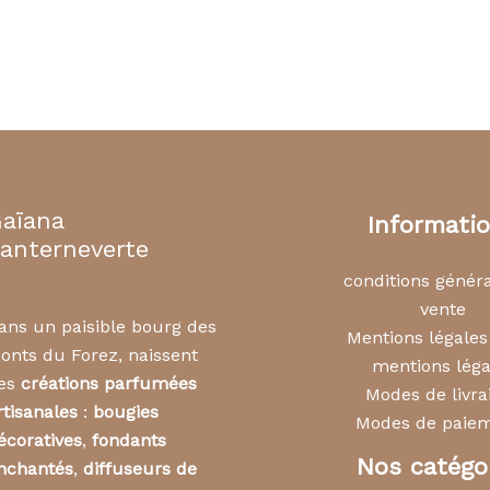
aïana
Informati
anterneverte
conditions génér
vente
ans un paisible bourg des
Mentions légale
onts du Forez, naissent
mentions léga
es
créations parfumées
Modes de livra
rtisanales
:
bougies
Modes de paie
écoratives
,
fondants
Nos catégo
nchantés
,
diffuseurs de