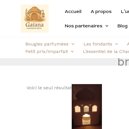
Aller
au
Accueil
A propos
L’u
contenu
Nos partenaires
Blog
Bougies parfumées
Les fondants
Petit prix/imparfait
L’essentiel de la Ch
br
Voici le seul résultat