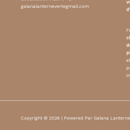
v
gaianalanternevertegmail.com
d
F
c
d
p
e
p
i
Copyright © 2026 | Powered Par Gaïana Lantern