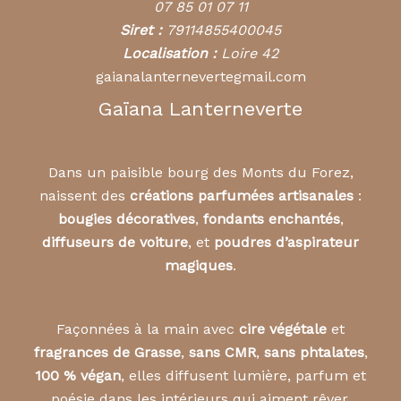
07 85 01 07 11
Siret :
79114855400045
Localisation :
Loire 42
gaianalanternevertegmail.com
Gaïana Lanterneverte
Dans un paisible bourg des Monts du Forez,
naissent des
créations parfumées artisanales
:
bougies décoratives
,
fondants enchantés
,
diffuseurs de voiture
, et
poudres d’aspirateur
magiques
.
Façonnées à la main avec
cire végétale
et
fragrances de Grasse
,
sans CMR
,
sans phtalates
,
100 % végan
, elles diffusent lumière, parfum et
poésie dans les intérieurs qui aiment rêver.