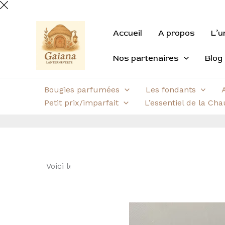
Aller
au
contenu
Accueil
A propos
L’u
Nos partenaires
Blog
Bougies parfumées
Les fondants
Petit prix/imparfait
L’essentiel de la Ch
Voici le seul résultat