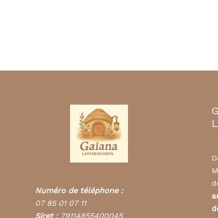
G
L
D
M
d
Numéro de téléphone :
a
07 85 01 07 11
d
Siret :
79114855400045