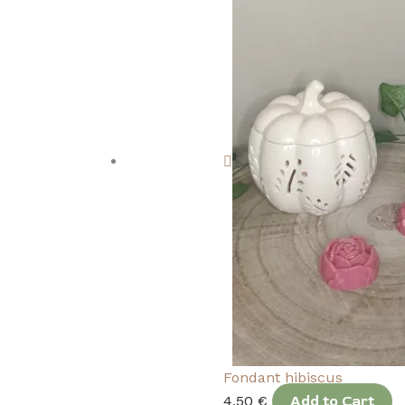
Fondant hibiscus
4,50
€
Add to Cart