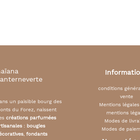
aïana
Informati
anterneverte
conditions génér
vente
ans un paisible bourg des
Mentions légale
onts du Forez, naissent
mentions léga
es
créations parfumées
Modes de livra
rtisanales
:
bougies
Modes de paie
écoratives
,
fondants