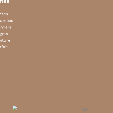
ries
mées
rfumées
umière
gers
iture
rfait