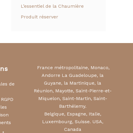
L’essentiel de la Chaumière
Produit réserver
France métropolitaine, Monaco,
ons
Andorre La Guadeloupe, la
Guyane, la Martinique, la
ales de
Réunion, Mayotte, Saint-Pierre-et-
Miquelon, Saint-Martin, Saint-
s RGPD
Barthélemy.
les
Belgique, Espagne, Italie,
ison
Luxembourg, Suisse. USA,
ments
Canada