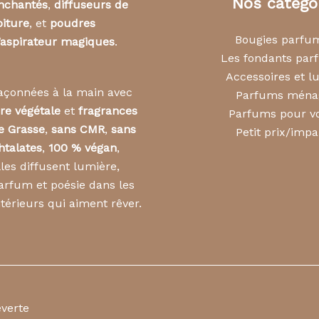
Nos catégo
nchantés
,
diffuseurs de
oiture
, et
poudres
Bougies parfu
’aspirateur magiques
.
Les fondants pa
Accessoires et l
açonnées à la main avec
Parfums ména
ire végétale
et
fragrances
Parfums pour vo
e Grasse
,
sans CMR
,
sans
Petit prix/impa
htalates
,
100 % végan
,
lles diffusent lumière,
arfum et poésie dans les
ntérieurs qui aiment rêver.
everte