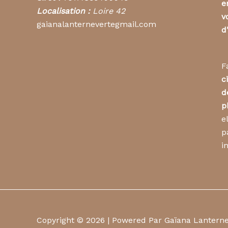
e
Localisation :
Loire 42
v
gaianalanternevertegmail.com
d
F
c
d
p
e
p
i
Copyright © 2026 | Powered Par Gaïana Lantern