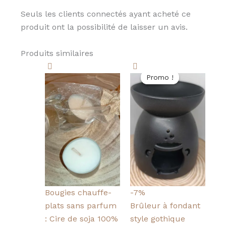
Seuls les clients connectés ayant acheté ce
produit ont la possibilité de laisser un avis.
Produits similaires
Le
Le
Promo !
Promo !
prix
prix
initial
actuel
était :
est :
14,00 €.
13,00 €.
Bougies chauffe-
-7%
plats sans parfum
Brûleur à fondant
: Cire de soja 100%
style gothique