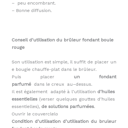
– peu encombrant.
– Bonne diffusion.
Conseil
d
‘
utilisation
du
brûleur
fondant
boule
rouge
Son
utilisation
est
simple
,
il
suffit
de
placer
un
e
bougie
chauffe-
plat
dans
le
brûleur.
P
uis
placer
un
fondant
parfumé
dans
le
creux
au
–
dessus
.
Il
est
également
adapté
à
l
‘
utilisation
d
‘
huiles
essentielles
(
verser
quelques
gouttes
d
‘
huiles
essentielles)
,
d
e
solutions
parfumées
.
Ouvrir le couverclelo
Condition d’utilisation d’utilisation du bruleur