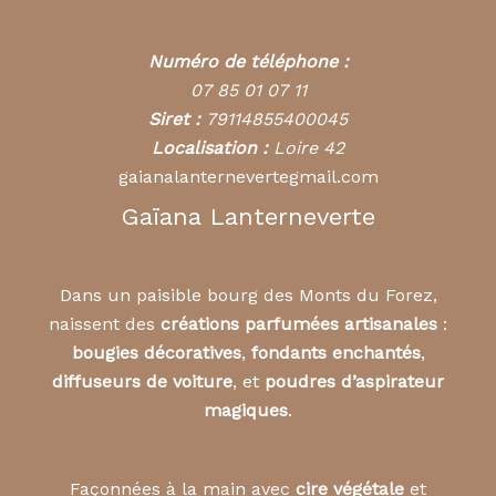
Numéro de téléphone :
07 85 01 07 11
Siret :
79114855400045
Localisation :
Loire 42
gaianalanternevertegmail.com
Gaïana Lanterneverte
Dans un paisible bourg des Monts du Forez,
naissent des
créations parfumées artisanales
:
bougies décoratives
,
fondants enchantés
,
diffuseurs de voiture
, et
poudres d’aspirateur
magiques
.
Façonnées à la main avec
cire végétale
et