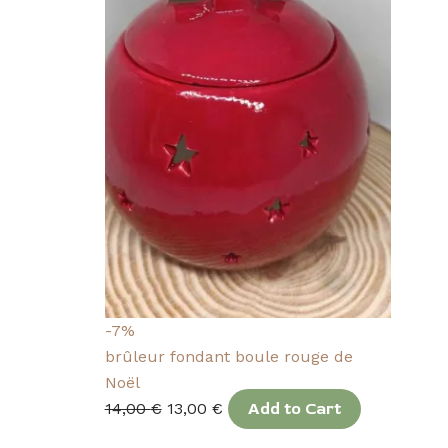
-7%
brûleur fondant boule rouge de
Noël
14,00
€
13,00
€
Add to Cart