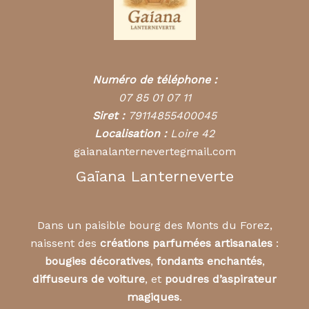
Numéro de téléphone :
07 85 01 07 11
Siret :
79114855400045
Localisation :
Loire 42
gaianalanternevertegmail.com
Gaïana Lanterneverte
Dans un paisible bourg des Monts du Forez,
naissent des
créations parfumées artisanales
:
bougies décoratives
,
fondants enchantés
,
diffuseurs de voiture
, et
poudres d’aspirateur
magiques
.