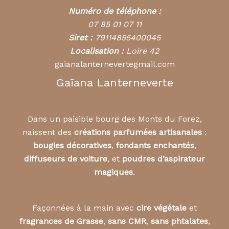
Numéro de téléphone :
07 85 01 07 11
Siret :
79114855400045
Localisation :
Loire 42
gaianalanternevertegmail.com
Gaïana Lanterneverte
Dans un paisible bourg des Monts du Forez,
naissent des
créations parfumées artisanales
:
bougies décoratives
,
fondants enchantés
,
diffuseurs de voiture
, et
poudres d’aspirateur
magiques
.
Façonnées à la main avec
cire végétale
et
fragrances de Grasse
,
sans CMR
,
sans phtalates
,