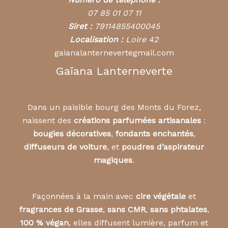
07 85 01 07 11
Siret :
79114855400045
Localisation :
Loire 42
gaianalanternevertegmail.com
Gaïana Lanterneverte
Dans un paisible bourg des Monts du Forez,
naissent des
créations parfumées artisanales
:
bougies décoratives
,
fondants enchantés
,
diffuseurs de voiture
, et
poudres d’aspirateur
magiques
.
Façonnées à la main avec
cire végétale
et
fragrances de Grasse
,
sans CMR
,
sans phtalates
,
100 % végan
, elles diffusent lumière, parfum et