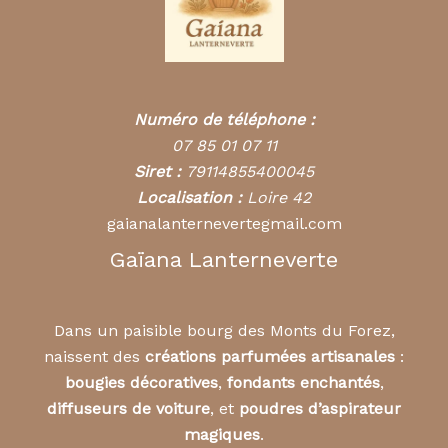
Numéro de téléphone :
07 85 01 07 11
Siret :
79114855400045
Localisation :
Loire 42
gaianalanternevertegmail.com
Gaïana Lanterneverte
Dans un paisible bourg des Monts du Forez,
naissent des
créations parfumées artisanales
:
bougies décoratives
,
fondants enchantés
,
diffuseurs de voiture
, et
poudres d’aspirateur
magiques
.