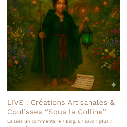
Artisanales
&
Coulisses
“Sous
la
Colline”
LIVE : Créations Artisanales &
Coulisses “Sous la Colline”
Laisser un commentaire
/
Blog
,
En savoir plus
/