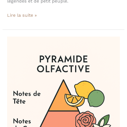
légendes et de petit peuple.
Lire la suite »
Qu’est-
ce
que
la
pyramide
olfactive?