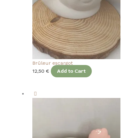
Brûleur escargot
12,50
€
Add to Cart