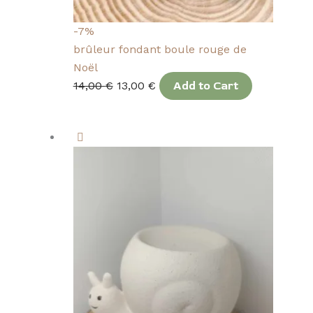
-7%
brûleur fondant boule rouge de
Noël
14,00
€
13,00
€
Add to Cart