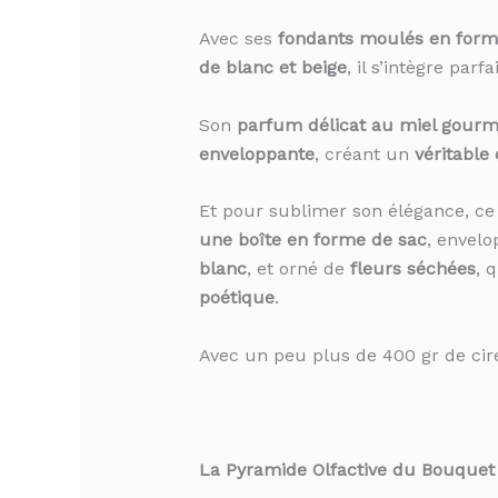
Avec ses
fondants moulés en forme
de blanc et beige
, il s’intègre par
Son
parfum délicat au miel gour
enveloppante
, créant un
véritable
Et pour sublimer son élégance, c
une boîte en forme de sac
, envel
blanc
, et orné de
fleurs séchées
, 
poétique
.
Avec un peu plus de 400 gr de ci
La Pyramide Olfactive du Bouquet 