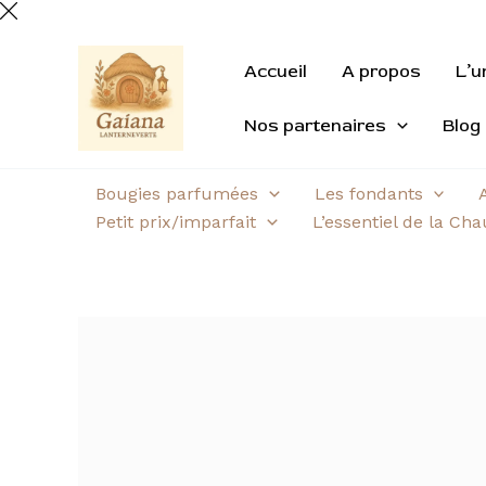
Aller
au
contenu
Accueil
A propos
L’u
Nos partenaires
Blog
Bougies parfumées
Les fondants
Petit prix/imparfait
L’essentiel de la Ch