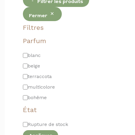
Filtrer les produits
Fermer
Filtres
Parfum
blanc
beige
terraccota
multicolore
bohême
État
Rupture de stock