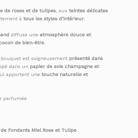
 de roses et de tulipes
, aux
teintes délicates
faitement à
tous les styles d’intérieur
.
mand
diffuse une
atmosphère douce et
 cocon de bien-être
.
e bouquet est soigneusement
présenté dans
oppé dans un
papier de soie champagne et
qui apportent une
touche naturelle et
re parfumée
de Fondants Miel Rose et Tulipe