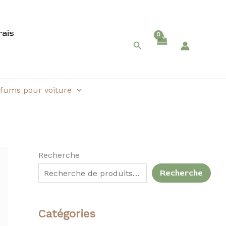
C
É
rais
o
t
Rechercher
u
a
l
t
e
fums pour voiture
u
r
Recherche
Recherche
Catégories