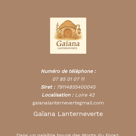
Numéro de téléphone :
07 85 01 07 11
Siret :
79114855400045
Localisation :
Loire 42
gaianalanternevertegmail.com
Gaïana Lanterneverte
Dans un paisible bourg des Monts du Forez,