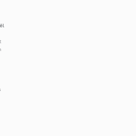
ël
t
n
s