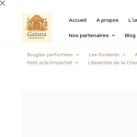
Aller
au
quantité
contenu
de
Accueil
A propos
L’u
Diffuseur
Nos partenaires
Blog
Mon
sapin
de
Bougies parfumées
Les fondants
Noël
Petit prix/imparfait
L’essentiel de la Ch